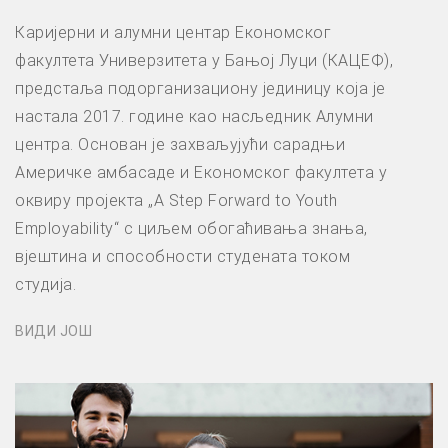
Каријерни и алумни центар Економског
факултета Универзитета у Бањој Луци (КАЦЕФ),
предстаља подорганизациону јединицу која је
настала 2017. године као насљедник Алумни
центра. Основан је захваљујући сарадњи
Америчке амбасаде и Економског факултета у
оквиру пројекта „A Step Forward to Youth
Employability“ с циљем обогаћивања знања,
вјештина и способности студената током
студија.
ВИДИ ЈОШ