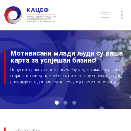
Мотивисани млади људи су ваша
карта за успјешан бизнис!
Понудите праксу у свом предузећу студентима завршних
година, те осигурајте себи раднике који су спремни да уче,
развијају се и допринесу вашем успјешном пословању.