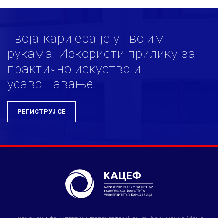
Твоја каријера је у твојим
рукама. Искористи прилику за
практично искуство и
усавршавање.
РЕГИСТРУЈ СЕ