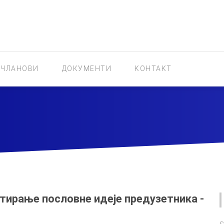
ЧЛАНОВИ
ДОКУМЕНТИ
КОНТАКТ
стирање пословне идеје предузетника -