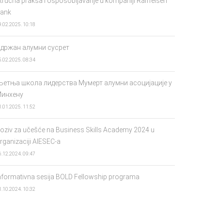
tručna praksa i osposobljavanje u kompaniji Raiffeisen
ank
9.02.2025. 10:18
држан алумни сусрет
5.02.2025. 08:34
етња школа лидерства Мумерт алумни асоцијације у
инхену
1.01.2025. 11:52
oziv za učešće na Business Skills Academy 2024 u
rganizaciji AIESEC-a
6.12.2024. 09:47
nformativna sesija BOLD Fellowship programa
1.10.2024. 10:32