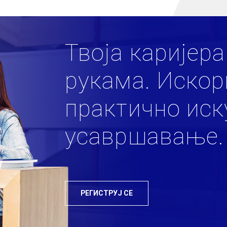
Твоја каријера
рукама. Искор
практично иск
усавршавање.
РЕГИСТРУЈ СЕ