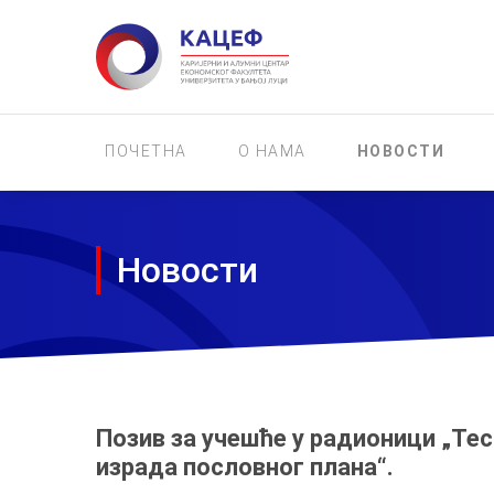
ПОЧЕТНА
О НАМА
НОВОСТИ
Новости
Позив за учешће у радионици „Те
израда пословног плана“.