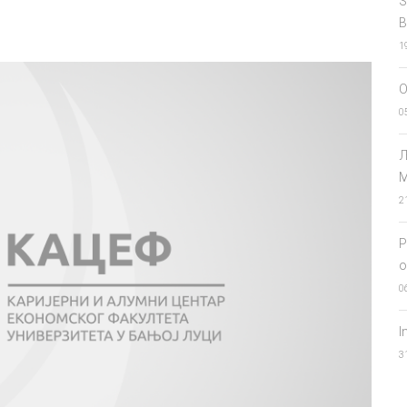
S
B
1
О
0
Љ
М
2
P
o
0
I
3