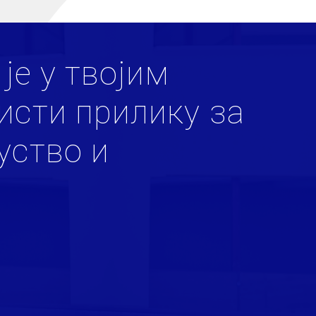
 је у твојим
исти прилику за
уство и