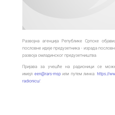
Развојна агенција Републике Српске објав
пословне идеје предузетника - израда послов
развоја омладинског предузетништва.
Пријава за учешће на радионици се мо
имејл
een@rars-msp
или путем линка:
https://ww
radionicu/
.