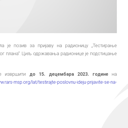
ила је позив за пријаву на радионицу „Тестирање
ног плана“. Циљ одржавања радионице је подстицање
же извршити
до 15. децембара 2023. године
на
w.rars-msp.org/lat/testirajte-poslovnu-ideju-prijavite-se-na-