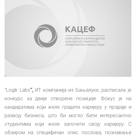
“Logik Labs
“,
ИТ компанија из Бањалуке, расписала је
конкурс за двије отворене позиције. Фокус је на
кандидатима који желе градити каријеру у продаји и
развоју бизниса, што би могло бити интересантно
студентима који желе започети своју каријеру. С
обзиром на специфичан опис послова, познавање