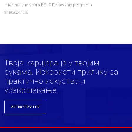
Informativna sesija BOLD Fellowship programa
31.10.2024. 10:32
Твоја каријера је у твојим
рукама. Искористи прилику за
практично искуство и
усавршавање.
РЕГИСТРУЈ СЕ