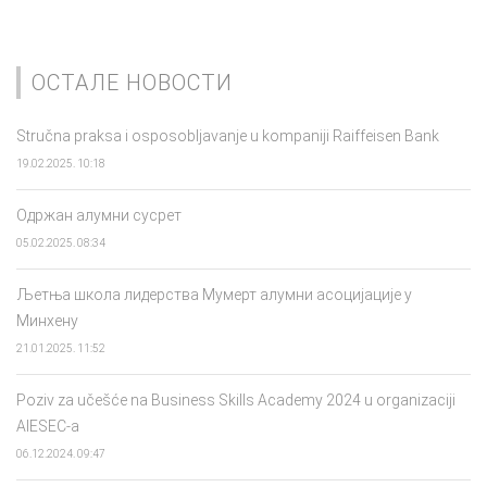
ОСТАЛЕ НОВОСТИ
Stručna praksa i osposobljavanje u kompaniji Raiffeisen Bank
19.02.2025. 10:18
Одржан алумни сусрет
05.02.2025. 08:34
Љетња школа лидерства Мумерт алумни асоцијације у
Минхену
21.01.2025. 11:52
Poziv za učešće na Business Skills Academy 2024 u organizaciji
AIESEC-a
06.12.2024. 09:47