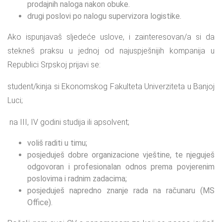
prodajnih naloga nakon obuke.
drugi poslovi po nalogu supervizora logistike.
Ako ispunjavaš sljedeće uslove, i zainteresovan/a si da
stekneš praksu u jednoj od najuspješnijih kompanija u
Republici Srpskoj prijavi se:
student/kinja si Ekonomskog Fakulteta Univerziteta u Banjoj
Luci;
na III, IV godini studija ili apsolvent;
voliš raditi u timu;
posjeduješ dobre organizacione vještine, te njeguješ
odgovoran i profesionalan odnos prema povjerenim
poslovima i radnim zadacima;
posjeduješ napredno znanje rada na računaru (MS
Office).