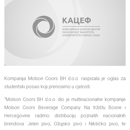
Kompanija Molson Coors BH d.o.o. raspisala je oglas za
studentski posao koji prenosimo u cjelosti:
“Molson Coors BH d.o.o. dio je multinacionalne kompanije
Molson Coors Beverage Company. Na tržištu Bosne i
Hercegovine radimo distribuciju poznatih nacionalnih
brendova: Jelen pivo, Ožujsko pivo i Nikšićko pivo, te