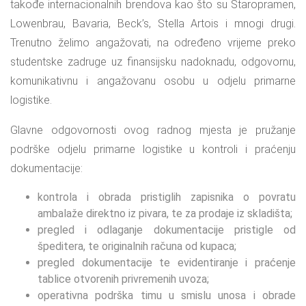
takođe internacionalnih brendova kao što su Staropramen,
Lowenbrau, Bavaria, Beck’s, Stella Artois i mnogi drugi.
Trenutno želimo angažovati, na određeno vrijeme preko
studentske zadruge uz finansijsku nadoknadu, odgovornu,
komunikativnu i angažovanu osobu u odjelu primarne
logistike.
Glavne odgovornosti ovog radnog mjesta je pružanje
podrške odjelu primarne logistike u kontroli i praćenju
dokumentacije:
kontrola i obrada pristiglih zapisnika o povratu
ambalaže direktno iz pivara, te za prodaje iz skladišta;
pregled i odlaganje dokumentacije pristigle od
špeditera, te originalnih računa od kupaca;
pregled dokumentacije te evidentiranje i praćenje
tablice otvorenih privremenih uvoza;
operativna podrška timu u smislu unosa i obrade