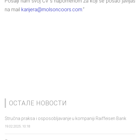
Pošalji nam svoj CV s napomenom za koji se posao javljaš
na mail
karijera@molsoncoors.com
.“
ОСТАЛЕ НОВОСТИ
Stručna praksa i osposobljavanje u kompaniji Raiffeisen Bank
19.02.2025. 10:18