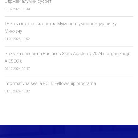
Одржан алумни сусрет
05.02.2025. 08:34
Љетња школа лидерства Мумерт алумни асоцијације у
Минхену
21.01.2025. 11:52
Poziv za učešće na Business Skills Academy 2024 u organizaciji
AIESEC-a
06.12.2024. 09:47
Informativna sesija BOLD Fellowship programa
31.10.2024. 10:32