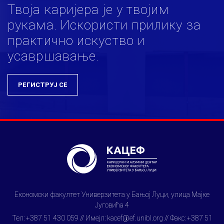
Твоја каријера је у твојим
рукама. Искористи прилику за
практично искуство и
усавршавање.
РЕГИСТРУЈ СЕ
Економски факултет Универзитета у Бањој Луци, улица Мајке
Југовића 4
Тел: +387 51 430 059 // Имејл: kacef@ef.unibl.org // Факс: +387 51