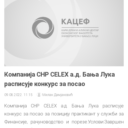
Компанија CHP CELEX а.д. Бања Лука
расписује конкурс за посао
09.08.2022. 11:15
Милан Дамјановић
Компанија CHP CELEX а.д. Бања Лука расписује
конкурс за посао за позицију практикант у служби за
Финансије, рачуноводство и порезе.Услови:Завршен