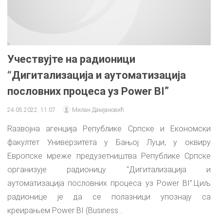
Учествујте на радионици
“Дигитализација и аутоматизација
пословних процеса уз Power BI”
24.05.2022. 11:07
Милан Дамјановић
Rазвојна агенција Републике Српске и Економски
факултет Универзитета у Бањој Луци, у оквиру
Европске мреже предузетништва Републике Српске
организује радионицу “Дигитализација и
аутоматизација пословних процеса уз Power BI”.Циљ
радионице је да се полазници упознају са
креирањем Power BI (Business...