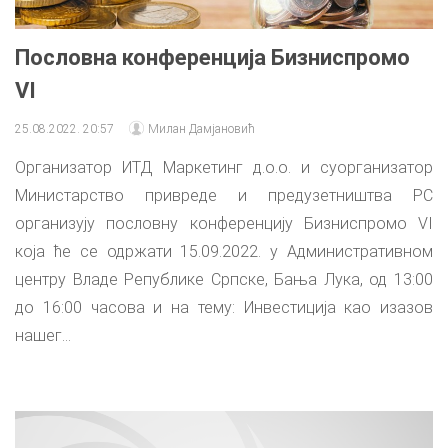
Пословна конференција Бизниспромо
VI
25.08.2022. 20:57
Милан Дамјановић
Организатор ИТД Маркетинг д.о.о. и суорганизатор
Министарство привреде и предузетништва РС
организују пословну конференцију Бизниспромо VI
која ће се одржати 15.09.2022. у Административном
центру Владе Републике Српске, Бања Лука, од 13:00
до 16:00 часова и на тему: Инвестиција као изазов
нашег...