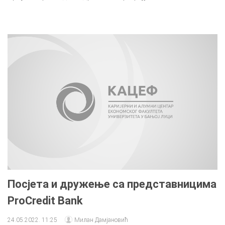
Посјета и дружeњe сa прeдстaвницимa
ProCredit Bank
24.05.2022. 11:25
Милан Дамјановић