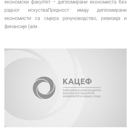
економски факултет – дипломирани економиста без
радног искустваПредност имају дипломирани
економисти са смјера рачуноводство, ревизија и
финансије (али...