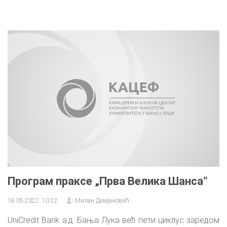
Програм праксе „Прва Велика Шанса“
18.05.2022. 10:22
Милан Дамјановић
UniCredit Bank а.д. Бања Лука већ пети циклус заредом