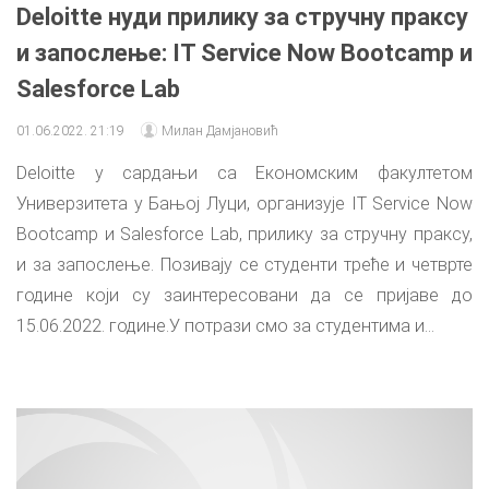
Deloitte нуди прилику за стручну праксу
и запослење: IT Service Now Bootcamp и
Salesforce Lab
01.06.2022. 21:19
Милан Дамјановић
Deloitte у сардањи са Економским факултетом
Универзитета у Бањој Луци, организује IT Service Now
Bootcamp и Salesforce Lab, прилику за стручну праксу,
и за запослење. Позивају се студенти треће и четврте
године који су заинтересовани да се пријаве до
15.06.2022. године.У потрази смо за студентима и...