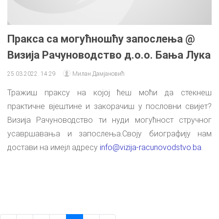
Пракса са могућношћу запослења @
Визија Рачуноводство д.о.о. Бања Лука
25.03.2022. 14:29
Милан Дамјановић
Тражиш праксу на којој ћеш моћи да стекнеш
практичне вјештине и закорачиш у пословни свијет?
Визија Рачуноводство ти нуди могућност стручног
усавршавања и запослења.Своју биографију нам
достави на имејл адресу
info@vizija-racunovodstvo.ba
.