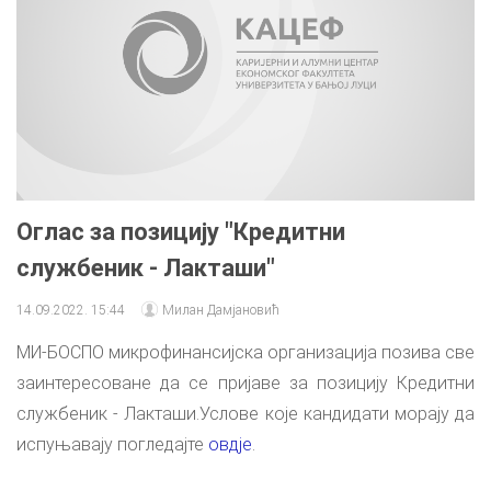
Оглас за позицију "Кредитни
службеник - Лакташи"
14.09.2022. 15:44
Милан Дамјановић
МИ-БОСПО микрофинансијска организација позива све
заинтересоване да се пријаве за позицију Кредитни
службеник - Лакташи.Услове које кандидати морају да
испуњавају погледајте
овдје
.