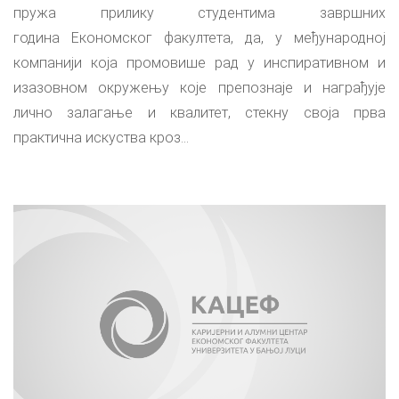
пружа прилику студентима завршних
година Економског факултета, да, у међународној
компанији која промовише рад у инспиративном и
изазовном окружењу које препознаје и награђује
лично залагање и квалитет, стекну своја прва
практична искуства кроз...