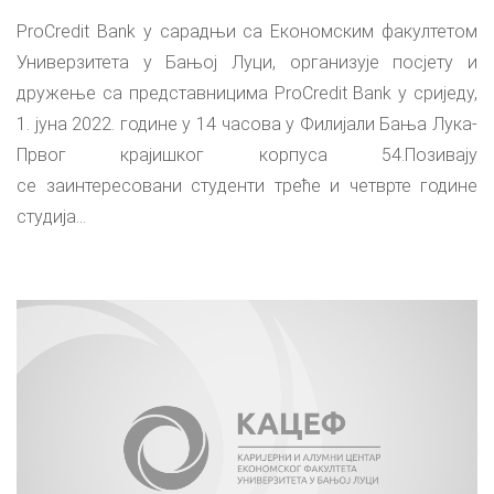
ProCredit Bank у сарадњи са Економским факултетом
Универзитета у Бањој Луци, организује посјету и
дружење са представницима ProCredit Bank у сриједу,
1. јуна 2022. године у 14 часова у Филијали Бања Лука-
Првог крајишког корпуса 54.Позивају
се заинтересовани студенти треће и четврте године
студија...