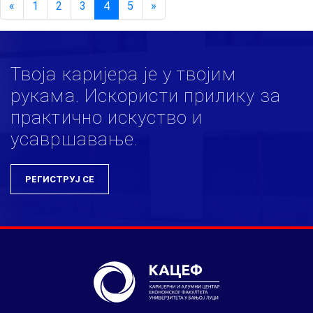
«
1
2
3
4
5
»
Твоја каријера је у твојим
рукама. Искористи прилику за
практично искуство и
усавршавање.
РЕГИСТРУЈ СЕ