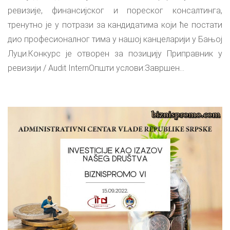
ревизије, финансијског и пореског консалтинга,
тренутно је у потрази за кандидатима који ће постати
дио професионалног тима у нашој канцеларији у Бањој
Луци.Конкурс је отворен за позицију Приправник у
ревизији / Audit InternОпшти услови:Завршен...